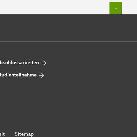
Zum Seit
bschlussarbeiten
tudienteilnahme
eit
Sitemap