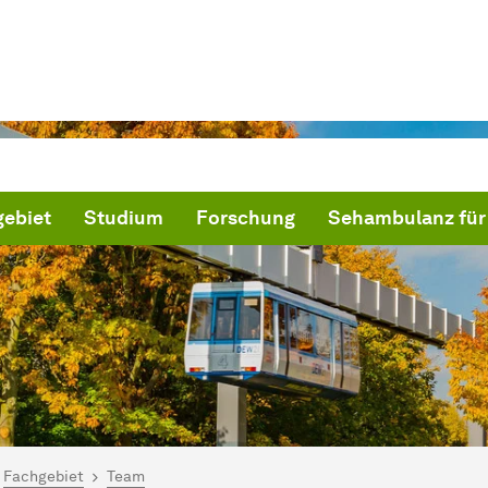
ebiet
Studium
Forschung
Sehambulanz für 
ind hier:
artseite
Fachgebiet
Team