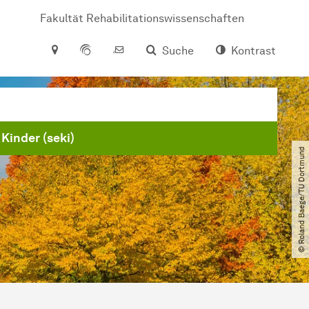
Fakultät Rehabilitationswissenschaften
Suche
Kontrast
Kinder (seki)
© Roland Baege​/​TU Dortmund