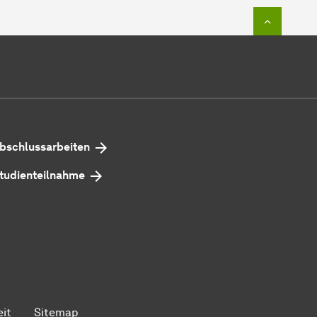
Zum Seit
bschlussarbeiten
tudienteilnahme
eit
Sitemap