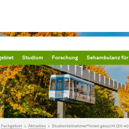
ebiet
Studium
Forschung
Sehambulanz für 
ind hier:
artseite
Fachgebiet
Aktuelles
Studienteilnehmer*innen gesucht (20-40