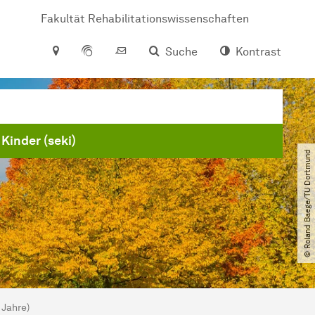
Fakultät Rehabilitationswissenschaften
Suche
Kontrast
Kinder (seki)
© Roland Baege​/​TU Dortmund
 Jahre)