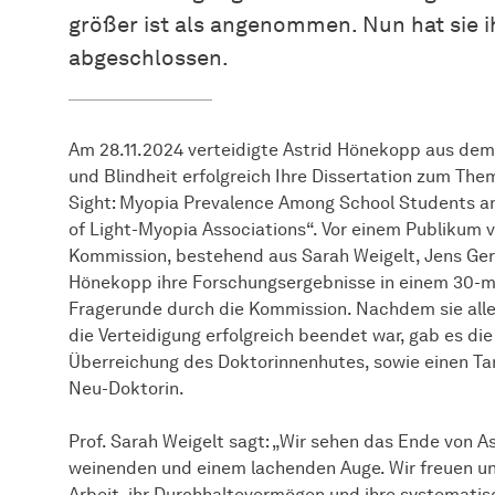
größer ist als angenommen. Nun hat sie i
abgeschlossen.
Am 28.11.2024 verteidigte Astrid Hönekopp aus de
und Blindheit erfolgreich Ihre Dissertation zum The
Sight: Myopia Prevalence Among School Students an
of Light-Myopia Associations“. Vor einem Publikum
Kommission, bestehend aus Sarah Weigelt, Jens Ger
Hönekopp ihre Forschungsergebnisse in einem 30-min
Fragerunde durch die Kommission. Nachdem sie all
die Verteidigung erfolgreich beendet war, gab es die
Überreichung des Doktorinnenhutes, sowie einen T
Neu-Doktorin.
Prof. Sarah Weigelt sagt: „Wir sehen das Ende von 
weinenden und einem lachenden Auge. Wir freuen uns
Arbeit, ihr Durchhaltevermögen und ihre systematisc