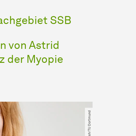
achgebiet SSB
n von Astrid
z der Myopie
© Aliona Kardash​​/​TU Dortmund