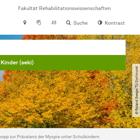
Fakultät Rehabilitationswissenschaften
Suche
Kontrast
Kinder (seki)
© Roland Baege​/​TU Dortmund
kopp zur Prävalenz der Myopie unter Schulkindern