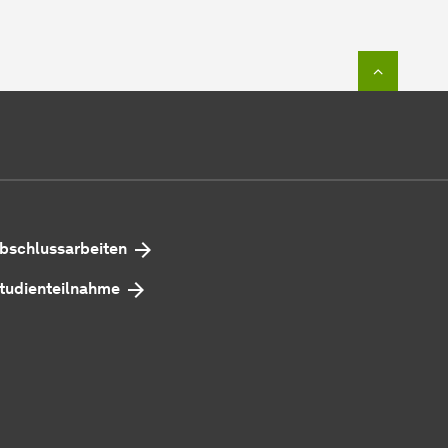
Zum Seit
bschlussarbeiten
tudienteilnahme