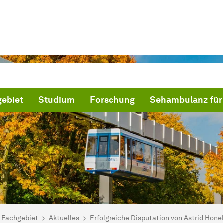
ebiet
Studium
Forschung
Sehambulanz für 
ind hier:
artseite
Fachgebiet
Aktuelles
Erfolgreiche Disputation von Astrid Höne